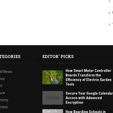
TEGORIES
EDITOR' PICKS
How Smart Motor Controller
ld News
Boards Transform the
tics
Efficiency of Electric Garden
Tools
rt
ture
Secure Your Google Calendar
Access with Advanced
nomy
Encryption
iness
How Boarding Schools in