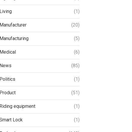
Living
(1)
Manufacturer
(20)
Manufacturing
(5)
Medical
(6)
News
(85)
Politics
(1)
Product
(51)
Riding equipment
(1)
Smart Lock
(1)