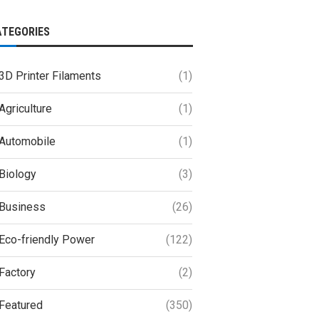
ATEGORIES
3D Printer Filaments
(1)
Agriculture
(1)
Automobile
(1)
Biology
(3)
Business
(26)
Eco-friendly Power
(122)
Factory
(2)
Featured
(350)