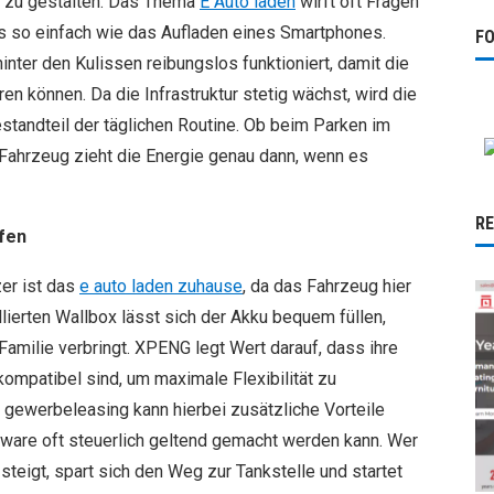
er zu gestalten. Das Thema
E Auto laden
wirft oft Fragen
ess so einfach wie das Aufladen eines Smartphones.
F
inter den Kulissen reibungslos funktioniert, damit die
ren können. Da die Infrastruktur stetig wächst, wird die
tandteil der täglichen Routine. Ob beim Parken im
Fahrzeug zieht die Energie genau dann, wenn es
R
fen
er ist das
e auto laden zuhause
, da das Fahrzeug hier
allierten Wallbox lässt sich der Akku bequem füllen,
Familie verbringt. XPENG legt Wert darauf, dass ihre
mpatibel sind, um maximale Flexibilität zu
 gewerbeleasing kann hierbei zusätzliche Vorteile
rdware oft steuerlich geltend gemacht werden kann. Wer
steigt, spart sich den Weg zur Tankstelle und startet