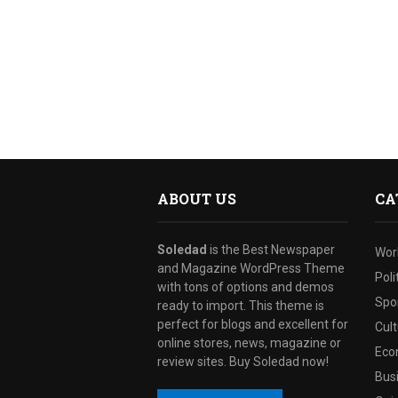
ABOUT US
CA
Soledad
is the Best Newspaper
Wor
and Magazine WordPress Theme
Poli
with tons of options and demos
Spo
ready to import. This theme is
perfect for blogs and excellent for
Cul
online stores, news, magazine or
Eco
review sites. Buy Soledad now!
Bus