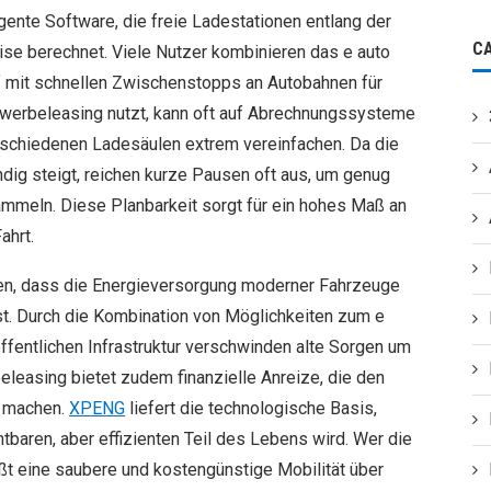
gente Software, die freie Ladestationen entlang der
C
ise berechnet. Viele Nutzer kombinieren das e auto
f mit schnellen Zwischenstopps an Autobahnen für
ewerbeleasing nutzt, kann oft auf Abrechnungssysteme
rschiedenen Ladesäulen extrem vereinfachen. Da die
ig steigt, reichen kurze Pausen oft aus, um genug
ammeln. Diese Planbarkeit sorgt für ein hohes Maß an
ahrt.
en, dass die Energieversorgung moderner Fahrzeuge
ist. Durch die Kombination von Möglichkeiten zum e
ffentlichen Infrastruktur verschwinden alte Sorgen um
eleasing bietet zudem finanzielle Anreize, die den
v machen.
XPENG
liefert die technologische Basis,
tbaren, aber effizienten Teil des Lebens wird. Wer die
eßt eine saubere und kostengünstige Mobilität über