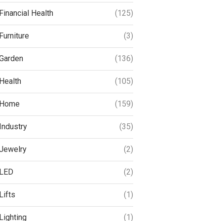
Financial Health
(125)
Furniture
(3)
Garden
(136)
Health
(105)
Home
(159)
Industry
(35)
Jewelry
(2)
LED
(2)
Lifts
(1)
Lighting
(1)