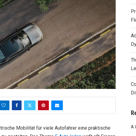
Pr
Fl
Ad
Dy
Th
Le
Co
Di
R
A 
rische Mobilität für viele Autofahrer eine praktische