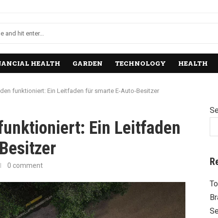
NANCIAL HEALTH
GARDEN
TECHNOLOGY
HEALTH
en funktioniert: Ein Leitfaden für smarte E-Auto-Besitzer
Se
unktioniert: Ein Leitfaden
Besitzer
R
0 comment
To
Br
Se